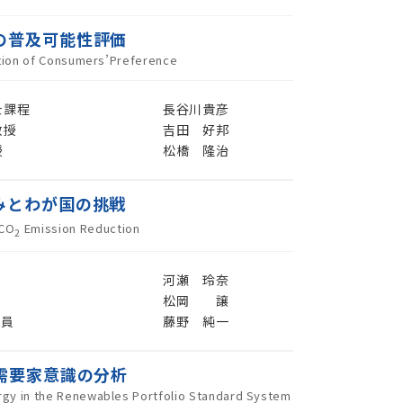
の普及可能性評価
ration of Consumers’Preference
士課程
長谷川貴彦
教授
吉田 好邦
授
松橋 隆治
みとわが国の挑戦
 CO
Emission Reduction
2
河瀬 玲奈
松岡 譲
究員
藤野 純一
需要家意識の分析
ergy in the Renewables Portfolio Standard System