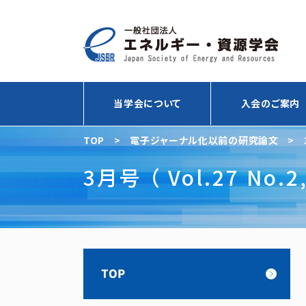
当学会について
入会のご案内
TOP
>
電子ジャーナル化以前の研究論文
>
3月号 （ Vol.27 No.