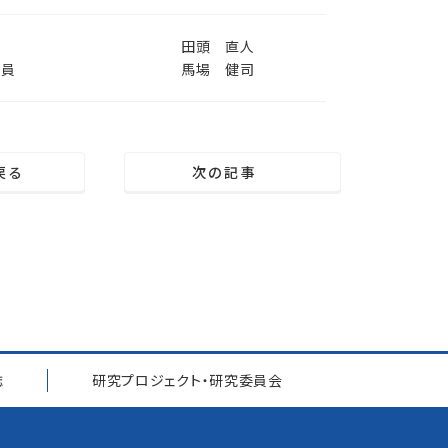
田頭 直人
究員
馬場 健司
戻る
次の記事
誌
研究プロジェクト
・
研究委員会