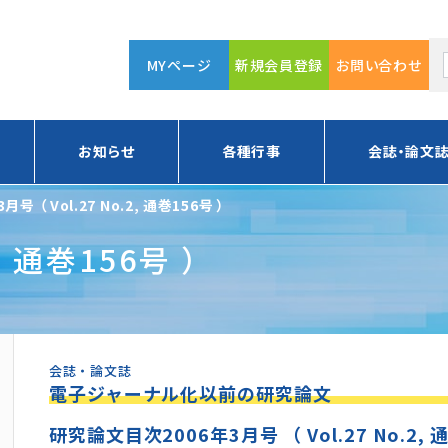
MYページ
新規会員登録
お問い合わせ
お知らせ
各種行事
会誌・論文
3月号 （ Vol.27 No.2, 通巻156号 ）
2, 通巻156号 ）
会誌・論文誌
電子ジャーナル化以前の研究論文
研究論文目次2006年3月号 （ Vol.27 No.2, 