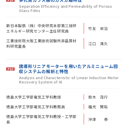
Separation Efficiency and Permeability of Porous
Glass Films
新日本製鉄（株）中央研究本部第三技研
竹友 栄治
エネルギー研究センター主任研究員
工業技術院大阪工業技術試験所非晶質材
江口 清久
料研究室長
誘導形リニアモーターを用いたアルミニューム回
収システムの解析と特性
Analysis and Characteristic of Linear Induction Motor
Recovery System of Al
徳島大学工学部電気工学科教授
鈴木 茂行
徳島大学工学部電気工学科教務員
福光 賢祐
徳島大学工学部電気工学科教授・工学部
沖津 泰
長