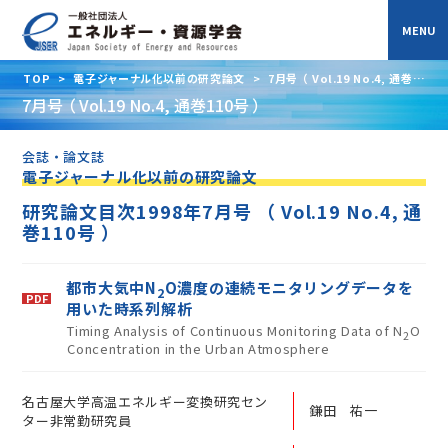
TOP
>
電子ジャーナル化以前の研究論文
>
7月号 （ Vol.19 No.4, 通巻
110号 ）
7月号 （ Vol.19 No.4, 通巻110号 ）
会誌・論文誌
電子ジャーナル化以前の研究論文
研究論文目次1998年7月号 （ Vol.19 No.4, 通
巻110号 ）
都市大気中N
O濃度の連続モニタリングデータを
2
用いた時系列解析
Timing Analysis of Continuous Monitoring Data of N
O
2
Concentration in the Urban Atmosphere
名古屋大学高温エネルギー変換研究セン
鎌田 祐一
ター非常勤研究員