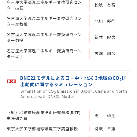
名古屋大学高温エネルギー変換研究セン
松波 有高
ター技官
名古屋大学高温エネルギー変換研究セン
北川 邦行
ター助教授
名古屋大学高温エネルギー変換研究セン
新井 紀男
ター教授
名古屋大学高温エネルギー変換研究セン
古畑 朋彦
ター助手
DNE21モデルによる日・中・北米 3地域のCO
排
2
出動向に関するシミュレーション
Simulation of CO
Emission in Japan, China and North
2
America with DNE21 Model
（財）地球環境産業技術研究機構(RITE)
周 瑋生
主任研究員
東京大学工学部地球環境工学講座教授
柳沢 幸雄