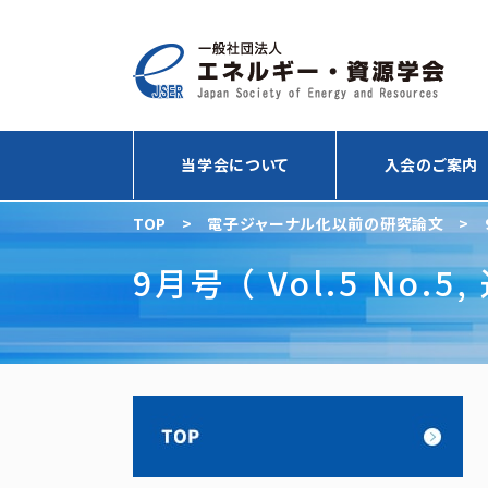
当学会について
入会のご案内
TOP
>
電子ジャーナル化以前の研究論文
>
9