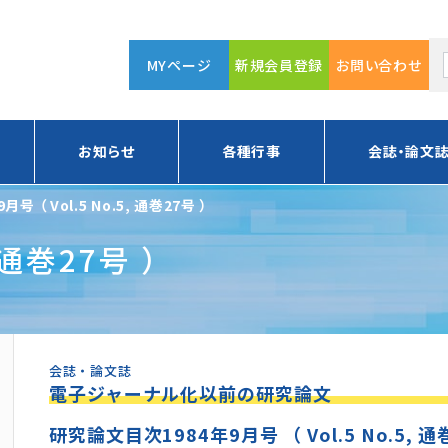
MYページ
新規会員登録
お問い合わせ
お知らせ
各種行事
会誌・論文
9月号 （ Vol.5 No.5, 通巻27号 ）
月号 （ Vol.5 No.5, 通巻27号 ）
会誌・論文誌
電子ジャーナル化以前の研究論文
研究論文目次1984年9月号 （ Vol.5 No.5, 通