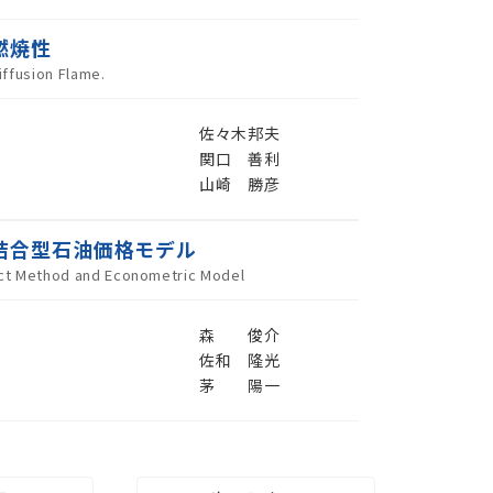
燃焼性
iffusion Flame.
佐々木邦夫
関口 善利
山崎 勝彦
結合型石油価格モデル
act Method and Econometric Model
森 俊介
佐和 隆光
茅 陽一