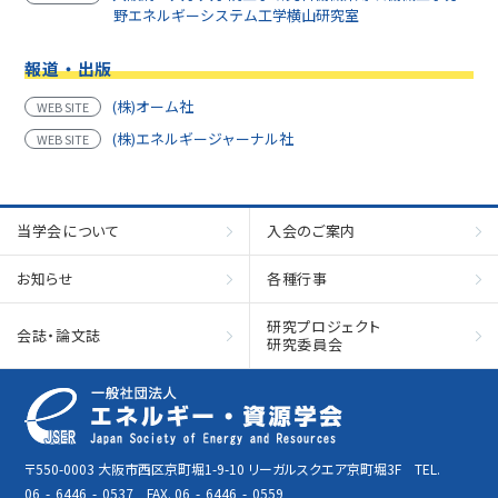
野エネルギーシステム工学横山研究室
報道・出版
(株)オーム社
WEB SITE
(株)エネルギージャーナル社
WEB SITE
当学会について
入会のご案内
お知らせ
各種行事
研究プロジェクト
会誌・論文誌
研究委員会
〒550-0003 大阪市西区京町堀1-9-10 リーガルスクエア京町堀3F TEL.
06
-
6446
-
0537 FAX. 06
-
6446
-
0559