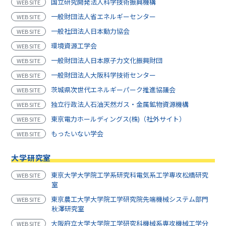
国立研究開発法人科学技術振興機構
WEB SITE
一般財団法人省エネルギーセンター
WEB SITE
一般社団法人日本動力協会
WEB SITE
環境資源工学会
WEB SITE
一般財団法人日本原子力文化振興財団
WEB SITE
一般財団法人大阪科学技術センター
WEB SITE
茨城県次世代エネルギーパーク推進協議会
WEB SITE
独立行政法人石油天然ガス・金属鉱物資源機構
WEB SITE
東京電力ホールディングス(株)（社外サイト）
WEB SITE
もったいない学会
WEB SITE
大学研究室
東京大学大学院工学系研究科電気系工学専攻松橋研究
WEB SITE
室
東京農工大学大学院工学研究院先端機械システム部門
WEB SITE
秋澤研究室
大阪府立大学大学院工学研究科機械系専攻機械工学分
WEB SITE