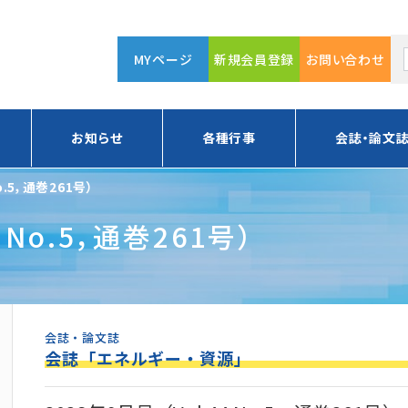
MYページ
新規会員登録
お問い合わせ
お知らせ
各種行事
会誌・論文
o.5，通巻261号）
 No.5，通巻261号）
会誌・論文誌
会誌「エネルギー・資源」