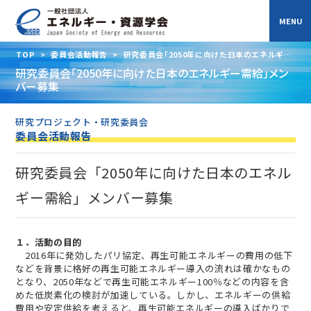
TOP
>
委員会活動報告
>
研究委員会「2050年に向けた日本のエネルギー
需給」メンバー募集
研究委員会「2050年に向けた日本のエネルギー需給」メン
バー募集
研究プロジェクト・研究委員会
委員会活動報告
研究委員会「2050年に向けた日本のエネル
ギー需給」メンバー募集
１．活動の目的
2016年に発効したパリ協定、再生可能エネルギーの費用の低下
などを背景に格好の再生可能エネルギー導入の流れは確かなもの
となり、2050年などで再生可能エネルギー100％などの内容を含
めた低炭素化の検討が加速している。しかし、エネルギーの供給
費用や安定供給を考えると、再生可能エネルギーの導入ばかりで