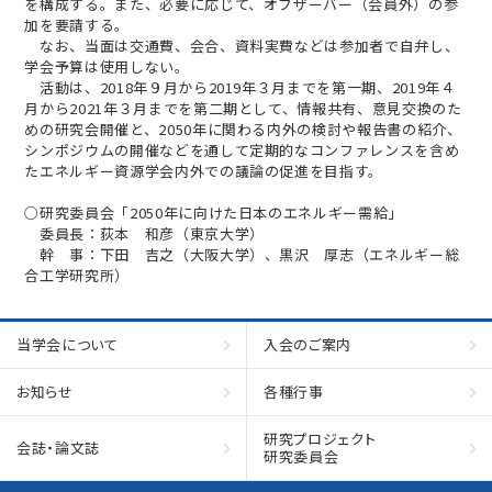
を構成する。また、必要に応じて、オブザーバー（会員外）の参
加を要請する。
なお、当面は交通費、会合、資料実費などは参加者で自弁し、
学会予算は使用しない。
活動は、2018年９月から2019年３月までを第一期、2019年４
月から2021年３月までを第二期として、情報共有、意見交換のた
めの研究会開催と、2050年に関わる内外の検討や報告書の紹介、
シンポジウムの開催などを通して定期的なコンファレンスを含め
たエネルギー資源学会内外での議論の促進を目指す。
○研究委員会「2050年に向けた日本のエネルギー需給」
委員長：荻本 和彦（東京大学）
幹 事：下田 吉之（大阪大学）、黒沢 厚志（エネルギー総
合工学研究所）
当学会について
入会のご案内
お知らせ
各種行事
研究プロジェクト
会誌・論文誌
研究委員会