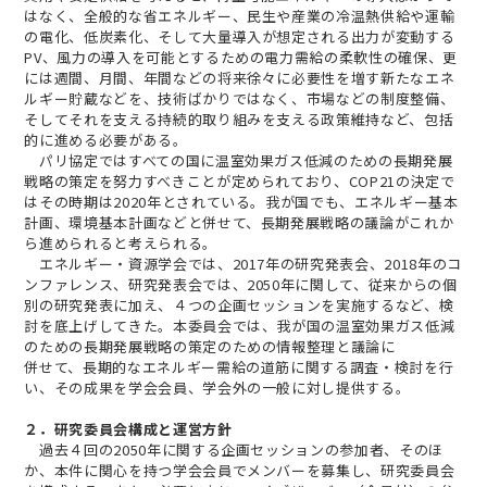
はなく、全般的な省エネルギー、民生や産業の冷温熱供給や運輸
の電化、低炭素化、そして大量導入が想定される出力が変動する
PV、風力の導入を可能とするための電力需給の柔軟性の確保、更
には週間、月間、年間などの将来徐々に必要性を増す新たなエネ
ルギー貯蔵などを、技術ばかりではなく、市場などの制度整備、
そしてそれを支える持続的取り組みを支える政策維持など、包括
的に進める必要がある。
パリ協定ではすべての国に温室効果ガス低減のための長期発展
戦略の策定を努力すべきことが定められており、COP21の決定で
はその時期は2020年とされている。我が国でも、エネルギー基本
計画、環境基本計画などと併せて、長期発展戦略の議論がこれか
ら進められると考えられる。
エネルギー・資源学会では、2017年の研究発表会、2018年のコ
ンファレンス、研究発表会では、2050年に関して、従来からの個
別の研究発表に加え、４つの企画セッションを実施するなど、検
討を底上げしてきた。本委員会では、我が国の温室効果ガス低減
のための長期発展戦略の策定のための情報整理と議論に
併せて、長期的なエネルギー需給の道筋に関する調査・検討を行
い、その成果を学会会員、学会外の一般に対し提供する。
２．研究委員会構成と運営方針
過去４回の2050年に関する企画セッションの参加者、そのほ
か、本件に関心を持つ学会会員でメンバーを募集し、研究委員会