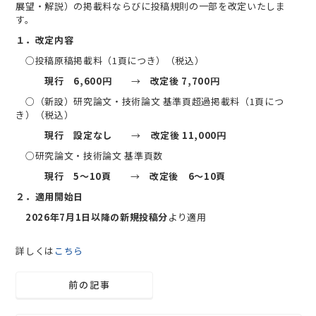
展望・解説）の掲載料ならびに投稿規則の一部を改定いたしま
す。
１．改定内容
○投稿原稿掲載料（1頁につき）（税込）
現行 6,600円
→
改定後 7,700円
○（新設）研究論文・技術論文 基準頁超過掲載料（1頁につ
き）（税込）
現行 設定なし
→
改定後 11,000円
○研究論文・技術論文 基準頁数
現行
5～10頁
→
改定後
6～10頁
２．適用開始日
2026年7月1日以降の新規投稿分
より適用
詳しくは
こちら
前の記事