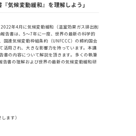
告書『気候変動緩和』を理解しよう」
、
2022
年
4
月に気候変動緩和（温室効果ガス排出削
価報告書は、
5
～
7
年に一度、世界の最新の科学的
、国連気候変動枠組条約（
UNFCCC
）の締約国会
て活用され、大きな影響力を持っています。本講
告書の内容について解説を頂きます。多くの執筆
報告書の理解および世界の最新の気候変動緩和研
せします）