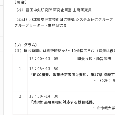
〔司 会〕
（株）豊田中央研究所 研究企画室 主席研究員
（公財）地球環境産業技術研究機構 システム研究グループ
グループリーダー・主席研究員
〔プログラム〕
（注）持ち時間には質疑時間を
5
〜
10
分程度含む（演題は仮
13：00～13：05 開会挨拶・趣旨説明
1
13：05～13：50
「IPCC概要、政策決定者向け要約、第
17
章 持続
…（公財）
2
13：50～14：30
「第
3
章 長期目標に対応する緩和経路」
…立命館大学