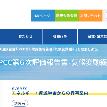
MYページ
新規会員登録
お問い合わせ
お知らせ
各種行事
会誌・論文
第1回講習会「IPCC第６次評価報告書『気候変動緩和』を理解しよう」
IPCC第６次評価報告書『気候変動
EVENTS
エネルギー・資源学会からの行事案内
講習会