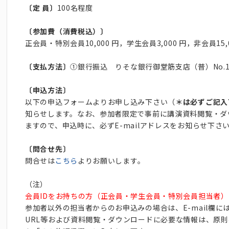
〔定 員〕
100名程度
〔参加費（消費税込）〕
正会員・特別会員10,000 円，学生会員3,000 円，非会員15,0
〔支払方法〕
①銀行振込 りそな銀行御堂筋支店（普）No.1024
〔申込方法〕
以下の申込フォームよりお申し込み下さい（
＊は必ずご記入
知らせします。なお、参加者限定で事前に講演資料閲覧・ダ
ますので、申込時に、必ずE-mailアドレスをお知らせ下
〔問合せ先〕
問合せは
こちら
よりお願いします。
（注）
会員IDをお持ちの方（正会員・学生会員・特別会員担当者）
参加者以外の担当者からのお申込みの場合は、E-mail欄に
URL等および資料閲覧・ダウンロードに必要な情報は、原