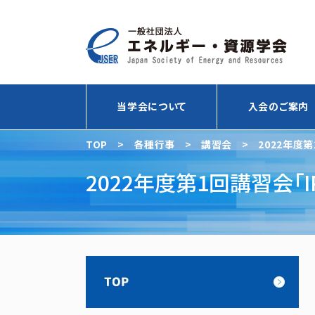
当学会について
入会のご案内
TOP
>
各種行事
>
講習会
>
2022年度
2022年度第1回講習会「