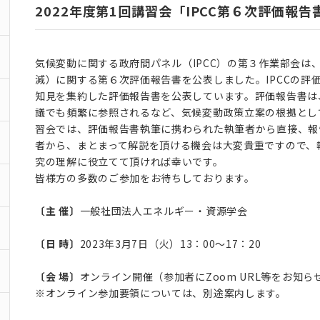
2022年度第1回講習会「IPCC第６次評価報
気候変動に関する政府間パネル（
IPCC
）の第３作業部会は
減）に関する第６次評価報告書を公表しました。
IPCC
の評
知見を集約した評価報告書を公表しています。評価報告書は
議でも頻繁に参照されるなど、気候変動政策立案の根拠とし
習会では、評価報告書執筆に携わられた執筆者から直接、報
者から、まとまって解説を頂ける機会は大変貴重ですので、
究の理解に役立てて頂ければ幸いです。
皆様方の多数のご参加をお待ちしております。
〔主 催〕
一般社団法人エネルギー・資源学会
〔日 時〕
2023年3月7日（火）13：00～17：20
〔会 場〕
オンライン開催（参加者にZoom URL等をお知ら
※オンライン参加要領については、別途案内します。