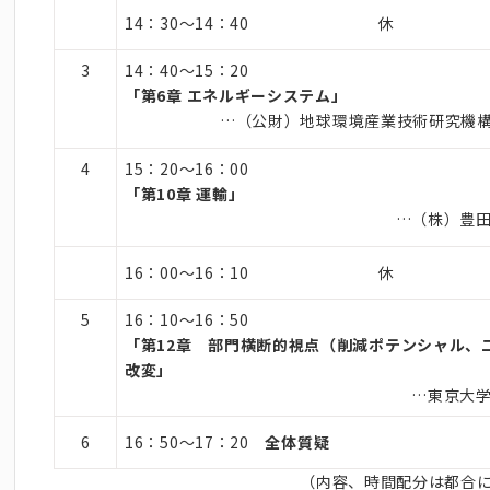
14：30～14：40 休 
3
14：40～15：20
「第
6
章 エネルギーシステム」
…（公財）地球環境産業技術研究機構
4
15：20～16：00
「第10章 運輸」
…（株）豊田
16：00～16：10 休 
5
16：10～16：50
「第12章 部門横断的視点（削減ポテンシャル、
改変」
…東京大
6
16：50～17：20
全体質疑
（内容、時間配分は都合