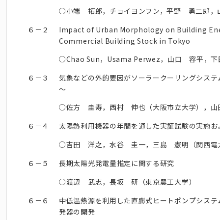
○小端 拓郎，チョイヨンフン，平野 勇二郎，
６－２
Impact of Urban Morphology on Building Ene
Commercial Building Stock in Tokyo
○Chao Sun，Usama Perwez，山口 容
６－３
気象などの外的要因がソーラークーリングシステ
～
○佐方 圭寿，西村 伸也（大阪市立大学），山
６－４
太陽熱利用機器の年間を通した実証試験の実施お
○吉田 洋之，水谷 圭一，三島 憲明（関西電
６－５
長期太陽光発電量推定に関する研究
○渡辺 武志，長坂 研（東京農工大学）
６－６
中低温熱源を利用した直膨式ヒートポンプシステ
発器の開発