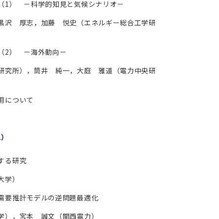
（1） －科学的知見と気候シナリオ－
黒沢 厚志，加藤 悦史（エネルギー総合工学研
（2） －海外動向－
研究所），筒井 純一，大庭 雅道（電力中央研
用について
1）
する研究
大学）
需要推計モデルの逆問題最適化
学），宮本 誠文（関西電力）