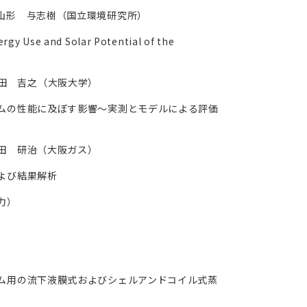
山形 与志樹（国立環境研究所）
rgy Use and Solar Potential of the
平，下田 吉之（大阪大学）
ムの性能に及ぼす影響～実測とモデルによる評価
田 研治（大阪ガス）
よび結果解析
力）
ム用の流下液膜式およびシェルアンドコイル式蒸