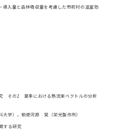
ー導入量と森林吸収量を考慮した市町村の温室効
）
究 その2 夏季における熱流束ベクトルの分析
科大学），勅使河原 覚（栄光製作所）
関する研究