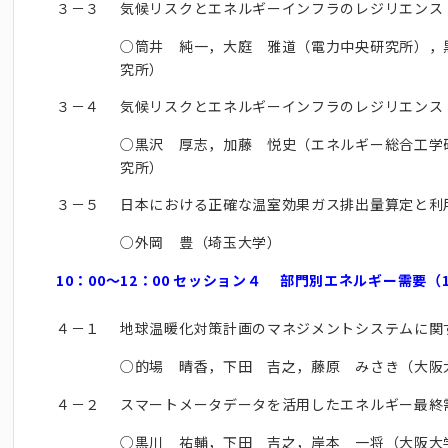
３－３
気候リスクとエネルギーインフラのレジリエンス
○筒井 純一，大庭 雅道（電力中央研究所），
究所）
３－４
気候リスクとエネルギーインフラのレジリエンス
○黒沢 厚志，加藤 悦史（エネルギー総合工学
究所）
３－５
日本における正確な温室効果ガス排出量算定と利
○外岡 豊（埼玉大学）
10：00～12：00 セッション４ 部門別エネルギー需要（
４－１
地球温暖化対策計画のマネジメントシステムに関
○的場 晴香，下田 吉之，藤原 みさき（大阪
４－２
スマートメータデータを活用したエネルギー最終
○黒川 祐輔，下田 吉之，岸本 一将（大阪大