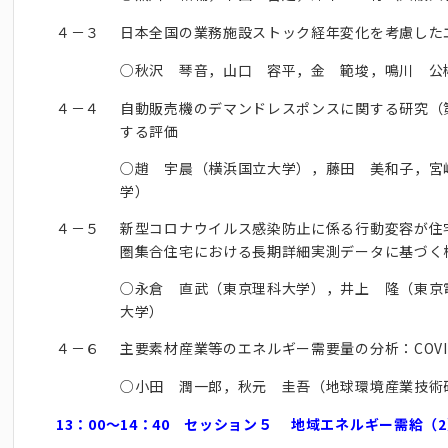
４－３
日本全国の業務施設ストック経年変化を考慮した
○秋沢 琴音，山口 容平，金 範埈，鳴川 公
４－４
自動販売機のデマンドレスポンスに関する研究（
する評価
○趙 宇晨（横浜国立大学），藤田 美和子，宮
学）
４－５
新型コロナウイルス感染防止に係る行動変容が住
圏集合住宅における長期詳細実測データに基づく
○永倉 直武（東京理科大学），井上 隆（東京
大学）
４－６
主要素材産業等のエネルギー需要量の分析：COVI
○小田 潤一郎，秋元 圭吾（地球環境産業技術
13：00～14：40 セッション５ 地域エネルギー需給（