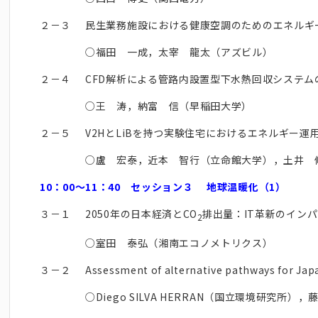
２－３
民生業務施設における健康空調のためのエネルギ
○福田 一成，太宰 龍太（アズビル）
２－４
CFD解析による管路内設置型下水熱回収システム
○王 涛，納富 信（早稲田大学）
２－５
V2HとLiBを持つ実験住宅におけるエネルギー
○盧 宏泰，近本 智行（立命館大学），土井 
10：00～11：40 セッション３ 地球温暖化（1）
３－１
2050年の日本経済とCO
排出量：IT革新のイン
2
○室田 泰弘（湘南エコノメトリクス）
３－２
Assessment of alternative pathways for Jap
○Diego SILVA HERRAN（国立環境研究所