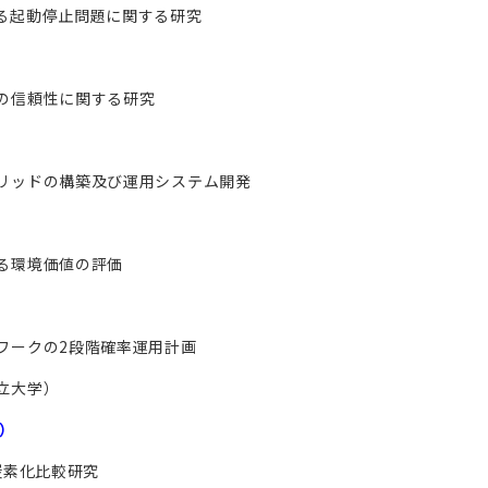
る起動停止問題に関する研究
の信頼性に関する研究
リッドの構築及び運用システム開発
る環境価値の評価
ワークの2段階確率運用計画
立大学）
1）
炭素化比較研究