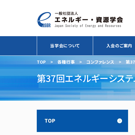
当学会について
入会のご案内
TOP
>
各種行事
>
コンファレンス
>
第3
第37回エネルギーシステ