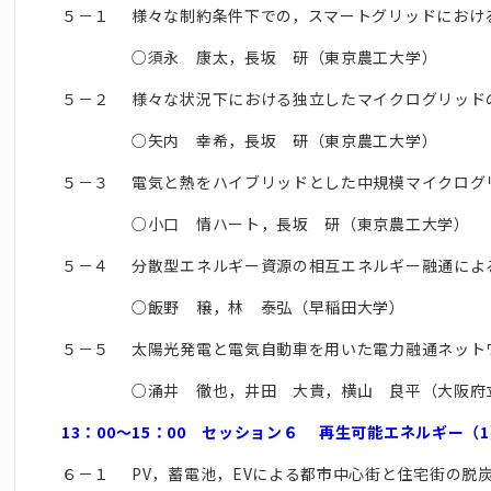
５－１
様々な制約条件下での，スマートグリッドにおけ
○須永 康太，長坂 研（東京農工大学）
５－２
様々な状況下における独立したマイクログリッド
○矢内 幸希，長坂 研（東京農工大学）
５－３
電気と熱をハイブリッドとした中規模マイクログ
○小口 情ハート，長坂 研（東京農工大学）
５－４
分散型エネルギー資源の相互エネルギー融通によ
○飯野 穣，林 泰弘（早稲田大学）
５－５
太陽光発電と電気自動車を用いた電力融通ネット
○涌井 徹也，井田 大貴，横山 良平（大阪府
13：00～15：00 セッション６ 再生可能エネルギー（
６－１
PV，蓄電池，EVによる都市中心街と住宅街の脱