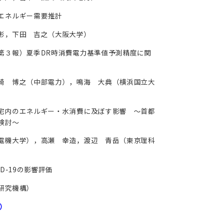
エネルギー需要推計
彬，下田 吉之（大阪大学）
第３報）夏季DR時消費電力基準値予測精度に関
崎 博之（中部電力），鳴海 大典（横浜国立大
宅内のエネルギー・水消費に及ぼす影響 ～首都
検討〜
電機大学），高瀬 幸造，渡辺 青岳（東京理科
D-19の影響評価
研究機構）
2）