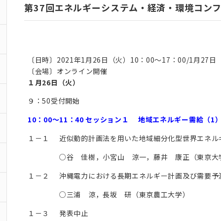
第37回エネルギーシステム・経済・環境コンフ
〔日時〕2021年1月26日（火）10：00～17：00/1月27日
〔会場〕オンライン開催
１月26日（火）
９：50受付開始
10：00～11：40 セッション１ 地域エネルギー需給（1
１－１
近似動的計画法を用いた地域細分化型世界エネル
○谷 佳樹，小宮山 涼一，藤井 康正（東京大
１－２
沖縄電力における長期エネルギー計画及び需要予
○三浦 涼，長坂 研（東京農工大学）
１－３
発表中止