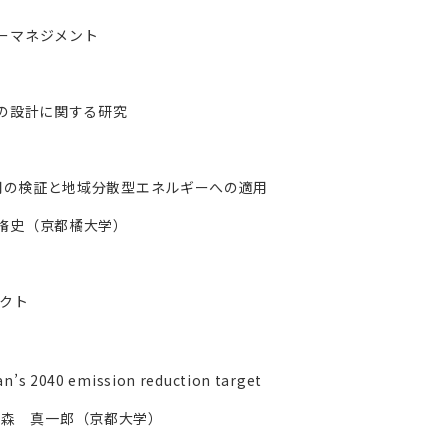
ーマネジメント
の設計に関する研究
運用の検証と地域分散型エネルギーへの適用
脩史（京都橘大学）
パクト
an’s 2040 emission reduction target
），藤森 真一郎（京都大学）