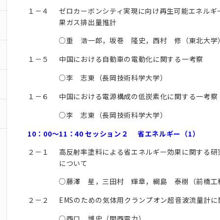
１－４
ゼロカーボンシティ実現に向け再生可能エネルギ
果ガス排出量推計
○重 浩一郎，坂巻 隆史，西村 修（東北大学
１－５
中国における自動車の電動化に関する一考察
○李 志東（長岡技術科学大学）
１－６
中国における電源構成の低炭素化に関する一考察
○李 志東（長岡技術科学大学）
10：00～11：40 セッション２ 省エネルギー（1）
２－１
高反射率塗料による省エネルギー効果に関する研
について
○藤澤 星，三田村 輝章，綱島 泰樹（前橋工
２－２
EMSのための気体用クランプオン超音波流量計に
○西口 博史（関西電力）