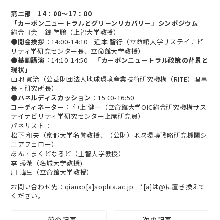
第二部 14：00～17：00
「カーボンニュートラルとグリーンリカバリー」シンポジウム
総合司会 銭 学鵬（上智大学教授）
●
開会挨拶
：14:00-14:10 近本 智行（立命館大学サステイナビ
リティ学研究センター長、立命館大学教授）
●
基調講演
：14:10-14:50
「カーボンニュートラル政策の背景と
現状」
山地 憲治（公益財団法人地球環境産業技術研究機構（RITE）理事
長・研究所長）
●
パネルディスカッション
：15:00-16:50
コーディネーター
： 仲上 健一（立命館大学OIC総合研究機構サス
テイナビリティ学研究センター上席研究員）
パネリスト：
松下 和夫（京都大学名誉教授、（公財）地球環境戦略研究機関シ
ニアフェロー）
あん・まくどなるど（上智大学教授）
李 秀澈（名城大学教授)
周 瑋生（立命館大学教授）
お問い合わせ先：qianxp[a]sophia.ac.jp *[a]は@に置き換えて
ください。
前の記事
次の記事