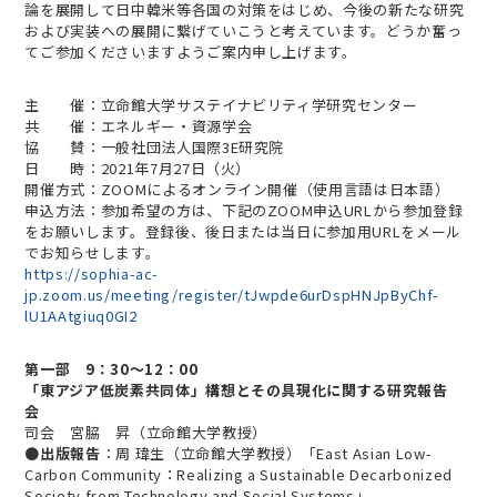
論を展開して日中韓米等各国の対策をはじめ、今後の新たな研究
および実装への展開に繋げていこうと考えています。どうか奮っ
てご参加くださいますようご案内申し上げます。
主 催：立命館大学サステイナビリティ学研究センター
共 催：エネルギー・資源学会
協 賛：一般社団法人国際3E研究院
日 時：2021年7月27日（火）
開催方式：ZOOMによるオンライン開催（使用言語は日本語）
申込方法：参加希望の方は、下記のZOOM申込URLから参加登録
をお願いします。登録後、後日または当日に参加用URLをメール
でお知らせします。
https://sophia-ac-
jp.zoom.us/meeting/register/tJwpde6urDspHNJpByChf-
lU1AAtgiuq0GI2
第一部 9：30～12：00
「東アジア低炭素共同体」構想とその具現化に関する研究報告
会
司会 宮脇 昇（立命館大学教授）
●
出版報告
：周 瑋生（立命館大学教授）「East Asian Low-
Carbon Community：Realizing a Sustainable Decarbonized
Society from Technology and Social Systems」