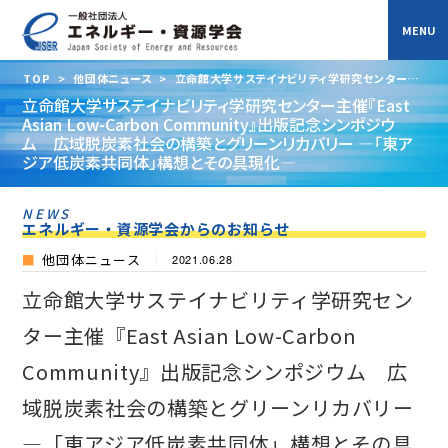
TOP
>
他団体ニュース
>
立命館大学サステイナビリティ学研究センター主
催『East Asian Low-Carbon Community』出版記念シンポジウム 広域脱
立命館大学サステイナビリティ学研究センター主催『East
炭素社会の構築とグリーンリカバリー ―「東アジア低炭素共同体」構想とその具
Asian Low-Carbon Community』出版記念シンポジウ
現化―
ム 広域脱炭素社会の構築とグリーンリカバリー ―「東ア
ジア低炭素共同体」構想とその具現化―
NEWS
エネルギー・資源学会からのお知らせ
他団体ニュース
2021.06.28
立命館大学サステイナビリティ学研究セン
ター主催『East Asian Low-Carbon
Community』出版記念シンポジウム 広
域脱炭素社会の構築とグリーンリカバリー
―「東アジア低炭素共同体」構想とその具