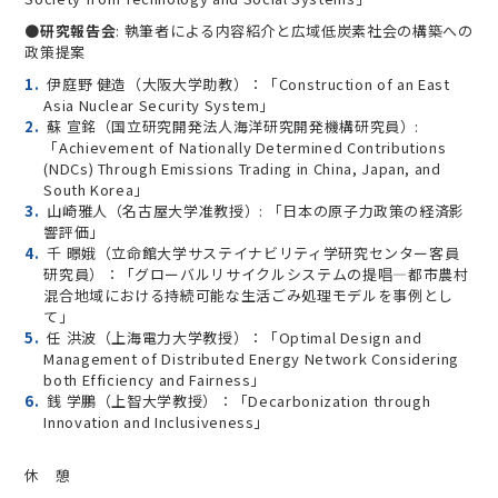
●
研究報告会
: 執筆者による内容紹介と広域低炭素社会の構築への
政策提案
伊庭野 健造（大阪大学助教）：「Construction of an East
Asia Nuclear Security System」
蘇 宣銘（国立研究開発法人海洋研究開発機構研究員）:
「Achievement of Nationally Determined Contributions
(NDCs) Through Emissions Trading in China, Japan, and
South Korea」
山崎雅人（名古屋大学准教授）: 「日本の原子力政策の経済影
響評価」
千 暻娥（立命館大学サステイナビリティ学研究センター客員
研究員）：「グローバルリサイクルシステムの提唱―都市農村
混合地域における持続可能な生活ごみ処理モデルを事例とし
て」
任 洪波（上海電力大学教授）：「Optimal Design and
Management of Distributed Energy Network Considering
both Efficiency and Fairness」
銭 学鵬（上智大学教授）：「Decarbonization through
Innovation and Inclusiveness」
休 憩