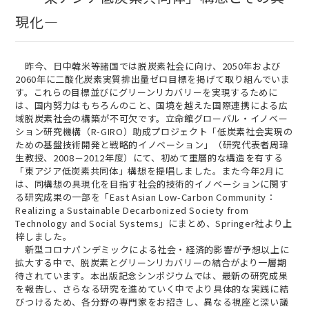
現化―
昨今、日中韓米等諸国では脱炭素社会に向け、2050年および
2060年に二酸化炭素実質排出量ゼロ目標を掲げて取り組んでいま
す。これらの目標並びにグリーンリカバリーを実現するために
は、国内努力はもちろんのこと、国境を越えた国際連携による広
域脱炭素社会の構築が不可欠です。立命館グローバル・イノベー
ション研究機構（R-GIRO）助成プロジェクト「低炭素社会実現の
ための基盤技術開発と戦略的イノベーション」（研究代表者周瑋
生教授、2008－2012年度）にて、初めて重層的な構造を有する
「東アジア低炭素共同体」構想を提唱しました。また今年2月に
は、同構想の具現化を目指す社会的技術的イノベーションに関す
る研究成果の一部を「East Asian Low-Carbon Community：
Realizing a Sustainable Decarbonized Society from
Technology and Social Systems」にまとめ、Springer社より上
梓しました。
新型コロナパンデミックによる社会・経済的影響が予想以上に
拡大する中で、脱炭素とグリーンリカバリーの結合がより一層期
待されています。本出版記念シンポジウムでは、最新の研究成果
を報告し、さらなる研究を進めていく中でより具体的な実践に結
びつけるため、各分野の専門家をお招きし、異なる視座と深い議