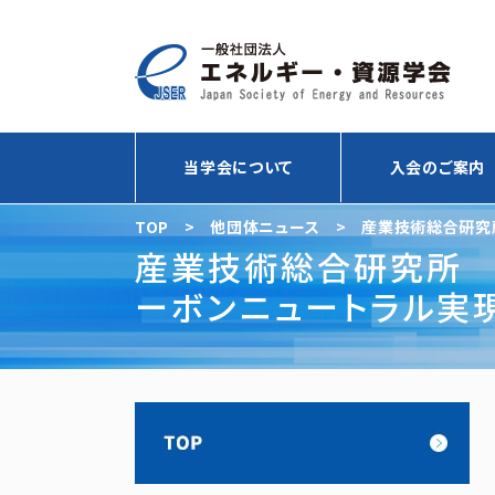
当学会について
入会のご案内
TOP
>
他団体ニュース
>
産業技術総合研究所
望”（2021/11/29，オンライン開催）
産業技術総合研究所 エ
ーボンニュートラル実現
イン開催）