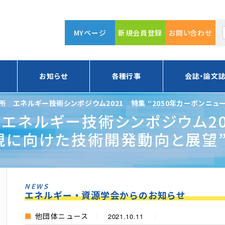
MYページ
新規会員登録
お問い合わせ
お知らせ
各種行事
会誌・論文
 エネルギー技術シンポジウム2021 特集 “2050年カーボンニ
ネルギー技術シンポジウム202
に向けた技術開発動向と展望”（20
NEWS
エネルギー・資源学会からのお知らせ
他団体ニュース
2021.10.11