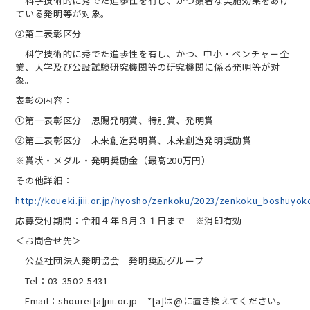
科学技術的に秀でた進歩性を有し、かつ顕著な実施効果をあげ
ている発明等が対象。
②第二表彰区分
科学技術的に秀でた進歩性を有し、かつ、中小・ベンチャー企
業、大学及び公設試験研究機関等の研究機関に係る発明等が対
象。
表彰の内容：
①第一表彰区分 恩賜発明賞、特別賞、発明賞
②第二表彰区分 未来創造発明賞、未来創造発明奨励賞
※賞状・メダル・発明奨励金（最高200万円）
その他詳細：
http://koueki.jiii.or.jp/hyosho/zenkoku/2023/zenkoku_boshuyok
応募受付期間：令和４年８月３１日まで ※消印有効
＜お問合せ先＞
公益社団法人発明協会 発明奨励グループ
Tel：03-3502-5431
Email：shourei[a]jiii.or.jp *[a]は@に置き換えてください。