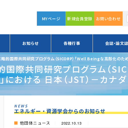
MYページ
新規会員登録
お問い合わせ
お知らせ
各種行事
会誌・論文
的国際共同研究プログラム（SICORP）「Well Beingな高齢化のため
際共同研究プログラム（SICORP
」における 日本（JST）－カナ
いて
NEWS
エネルギー・資源学会からのお知らせ
他団体ニュース
2022.10.13