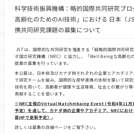
科学技術振興機構：略的国際共同研究プログラム（
高齢化のためのAI技術」における 日本（J
携共同研究課題の募集について
JSTは、国際的な共同研究を推進する「戦略的国際共同研究プ
ダ国立研究機構（NRC）と協力し、「Well Beingな高
提案の募集を行っています。
本公募は、日本側及びカナダ側それぞれの企業とアカデミア
で研究チームを組み、国際的な産学連携の体制を築いて研究
技術を用いて、高齢者が健康や生活環境、社会との繋がり等を維
貢献することを狙います。
※NRC主催のVirtual Matchmkaing Event (令
予定）を通して、カナダ側の企業やアカデミア、NRCにお
募HPで更新予定）
。
詳しくは募集の詳細ページをご覧下さい。