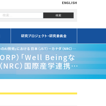
ENGLISH
誌
研究プロジェクト・研究委員会
のAI技術」における 日本（JST）－カナダ（NRC）国
）「Well Beingな
ダ（NRC）国際産学連携共