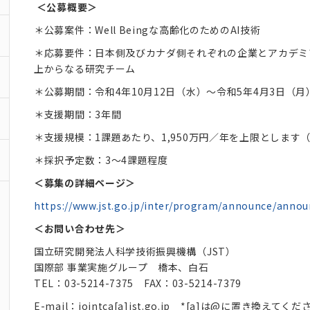
＜公募概要＞
＊公募案件：Well Beingな高齢化のためのAI技術
＊応募要件：日本側及びカナダ側それぞれの企業とアカデミ
上からなる研究チーム
＊公募期間：令和4年10月12日（水）～令和5年4月3日（
＊支援期間：3年間
＊支援規模：1課題あたり、1,950万円／年を上限とします
＊採択予定数：3～4課題程度
＜募集の詳細ページ＞
https://www.jst.go.jp/inter/program/announce/anno
＜お問い合わせ先＞
国立研究開発法人科学技術振興機構（JST）
国際部 事業実施グループ 橋本、白石
TEL：03-5214-7375 FAX：03-5214-7379
E-mail：jointca[a]jst.go.jp
*[a]は@に置き換えてくだ