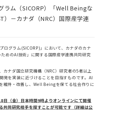
SICORP）「Well Beingな
ST）－カナダ（NRC）国際産学連
ログラム(SICORP)」において、カナダのカナ
齢化のためのAI技術」に関する国際産学連携共同研究
、カナダ国立研究機構（NRC）研究者の5者以上
開発を実装に近づけることを目指すものです。AI
持・改善し、Well Beingを保てる社会作りに
和4年11月18日（金）日本時間9時よりオンラインにて開催
ける共同研究相手を探すことが可能です（詳細は公