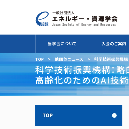
当学会について
入会のご案内
TOP
>
他団体ニュース
>
科学技術振興機構：略
際産学連携共同研究課題の募集について
科学技術振興機構：略的国
高齢化のためのAI技術
同研究課題の募集につ