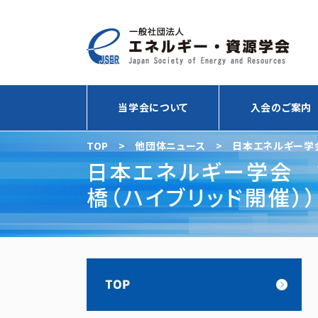
当学会について
入会のご案内
TOP
>
他団体ニュース
>
日本エネルギー学会 
日本エネルギー学会 第1
橋（ハイブリッド開催））