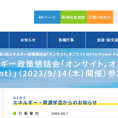
MYページ
新規会員登録
お問い合わせ
お知らせ
各種行事
会誌・論文
第3回エネルギー政策懇話会「オンサイト，オフサイトのPPA（Power Purcha
ギー政策懇話会「オンサイト，オフ
ment）」（2023/9/14（木）
NEWS
エネルギー・資源学会からのお知らせ
行事案内
2023.09.7