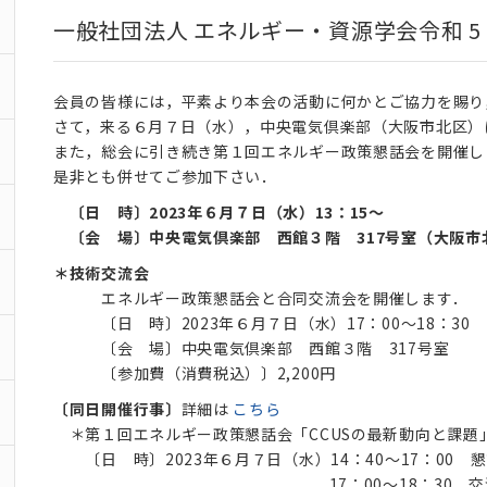
一般社団法人 エネルギー・資源学会令和 
会員の皆様には，平素より本会の活動に何かとご協力を賜り
さて，来る６月７日（水），中央電気倶楽部（大阪市北区）
また，総会に引き続き第１回エネルギー政策懇話会を開催し
是非とも併せてご参加下さい．
〔日 時〕2023年６月７日（水）13：15～
〔会 場〕中央電気倶楽部 西館３階 317号室（大阪市北区
＊技術交流会
エネルギー政策懇話会と合同交流会を開催します．
〔日 時〕2023年６月７日（水）17：00～18：30
〔会 場〕中央電気倶楽部 西館３階 317号室
〔参加費（消費税込）〕2,200円
〔同日開催行事〕
詳細は
こちら
＊第１回エネルギー政策懇話会「CCUSの最新動向と課題
〔日 時〕2023年６月７日（水）14：40～17：00 
17：00～18：30 交流会（定時