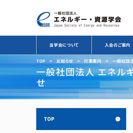
当学会について
入会のご案内
TOP
>
お知らせ
>
行事案内
>
一般社団法
一般社団法人 エネル
せ