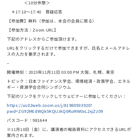
＜10分休憩＞
＊17:10～17:40 質疑応答
【参加費】無料（参加は、本会の会員に限る）
【参加方法：Zoom URL】
下記のアドレスからご参加頂けます。
URLをクリックするだけで参加できますが、氏名とメールアドレ
スの入力を要求されます。
–
開催時刻：2023年11月11日 03:00 PM 大阪、札幌、東京
トピック：日本ファイナンス学会、環境経済・政策学会、エネル
ギー・資源学会合同シンポジウム
下記のリンクをクリックしてウェビナーに参加してください：
https://us02web.zoom.us/j/81980933920?
pwd=ZG92MEdWQk5KQUJkQ0RuMW0xL2xjZz09
パスコード：981644
※11月10日（金）に、講演者の報告資料にアクセスできるURLが
案内されます。