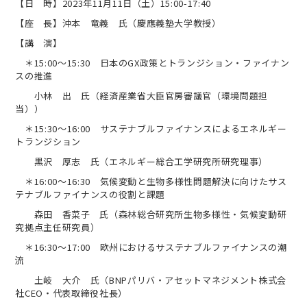
【日 時】2023年11月11日（土）15:00-17:40
【座 長】沖本 竜義 氏（慶應義塾大学教授）
【講 演】
＊15:00～15:30 日本のGX政策とトランジション・ファイナン
スの推進
小林 出 氏（経済産業省大臣官房審議官（環境問題担
当））
＊15:30～16:00 サステナブルファイナンスによるエネルギー
トランジション
黒沢 厚志 氏（エネルギー総合工学研究所研究理事）
＊16:00～16:30 気候変動と生物多様性問題解決に向けたサス
テナブルファイナンスの役割と課題
森田 香菜子 氏（森林総合研究所生物多様性・気候変動研
究拠点主任研究員）
＊16:30～17:00 欧州におけるサステナブルファイナンスの潮
流
土岐 大介 氏（BNPパリバ・アセットマネジメント株式会
社CEO・代表取締役社長）